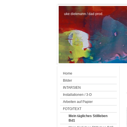
uke diekmann / dad prod.
Home
Bilder
INTARSIEN
Installationen / 3-D
Arbeiten auf Papier
FOTO/TEXT
Mein tägliches Stillleben
Bd1